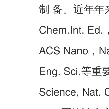
制 备。近年年来，在
Chem.Int. Ed.
ACS Nano，Nan
Eng. Sci.
Science, N