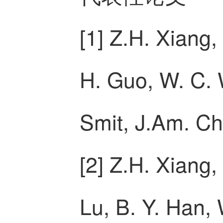
[1] Z.H. Xiang
H. Guo, W. C. 
Smit, J.Am. C
[2]
Z.H. Xiang, 
Lu, B. Y. Han,