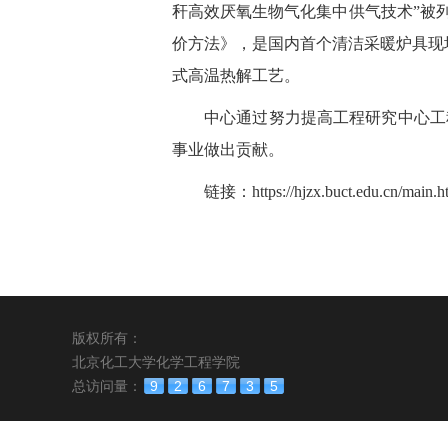
秆高效厌氧生物气化集中供气技术”被
价方法》，是国内首个清洁采暖炉具现
式高温热解工艺。
中心通过努力提高工程研究中心工
事业做出贡献。
链接：
https://hjzx.buct.edu.cn/main.
版权所有：
北京化工大学化学工程学院
总访问量：
9
2
6
7
3
5