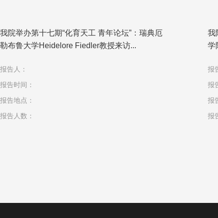
我院举办第十七期“化育天工 青年论坛”：瑞典厄
我
勒布鲁大学Heidelore Fiedler教授来访...
学
报告人：
报
报告时间：
报
报告地点：
报
报告人数：
报