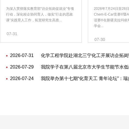
为深入贯彻落实教育部“访企拓岗促就业”专项
2026年7月24日至26
行动，深化校企协同育人，做实“行走的思政
Chem-E-Car竞赛®暨AI
课”实践育人工作，拓宽研究生高质...
谊赛®在新疆克拉玛依
学会...
07-31
07-30
2026-07-31
化学工程学院赴湖北三宁化工开展访企拓岗暨“
2026-07-29
我院学子在第八届北京市大学生节能节水低碳
2026-07-24
我院举办第十七期“化育天工 青年论坛”：瑞典