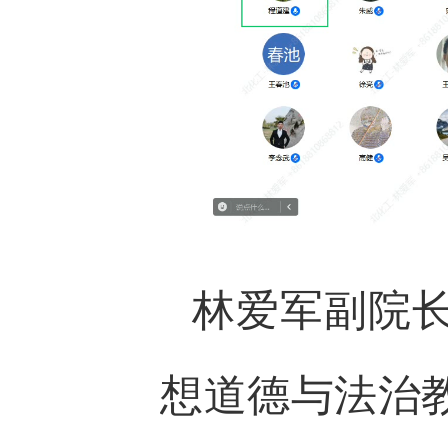
林爱军副院
想道德与法治