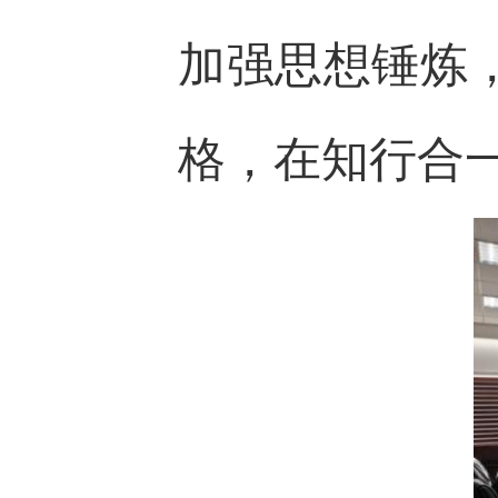
加强思想锤炼
格，在知行合