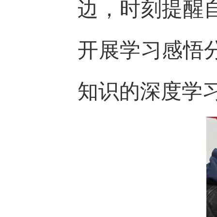
边，时刻提醒
开展学习感悟
知识的深度学