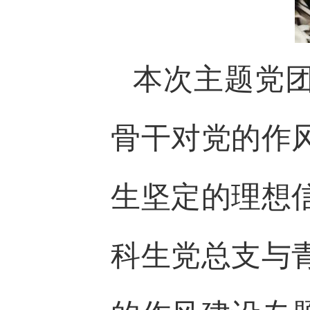
本次主题党
骨干对党的作
生坚定的理想
科生党总支与