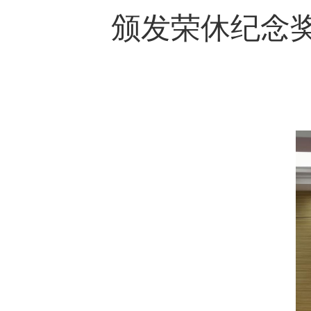
颁发荣休纪念