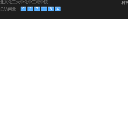
北京化工大学化学工程学院
科
总访问量：
9
2
7
1
8
4