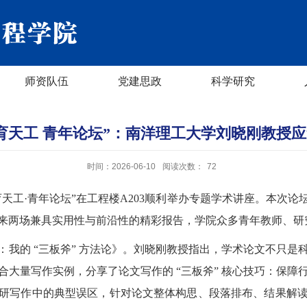
师资队伍
党建思政
科学研究
育天工 青年论坛”：南洋理工大学刘晓刚教授
时间：2026-06-10
阅读次数：
72
“化育天工·青年论坛”在工程楼A203顺利举办专题学术讲座。本
来两场兼具实用性与前沿性的精彩报告，学院众多青年教师、研
：我的 “三板斧” 方法论》。刘晓刚教授指出，学术论文不只是
合大量写作实例，分享了论文写作的 “三板斧” 核心技巧：保障
研写作中的典型误区，针对论文整体构思、段落排布、结果解