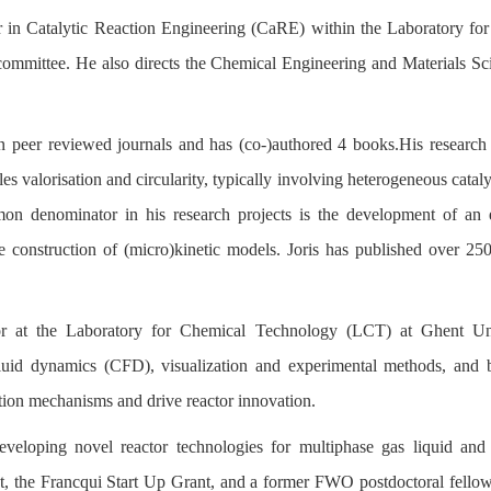
sor in Catalytic Reaction Engineering (CaRE) within the Laboratory f
committee. He also directs the Chemical Engineering and Materials Sc
n peer reviewed journals and has (co-)authored 4 books.His research 
les valorisation and circularity, typically involving heterogeneous catal
on denominator in his research projects is the development of an 
e construction of (micro)kinetic models. Joris has published over 25
r at the Laboratory for Chemical Technology (LCT) at Ghent Univ
 fluid dynamics (CFD), visualization and experimental methods, and 
tion mechanisms and drive reactor innovation.
veloping novel reactor technologies for multiphase gas liquid and
t, the Francqui Start Up Grant, and a former FWO postdoctoral fellows