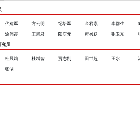
员
代建军
方云明
纪培军
金君素
李群生
涂伟霞
王周君
阳庆元
雍兴跃
张卫东
研究员
杜晨灿
杜增智
贾志刚
田世超
王水
张洁