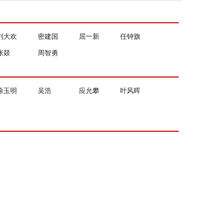
刘大欢
密建国
屈一新
任钟旗
张燚
周智勇
涂玉明
吴浩
应允攀
叶风晖